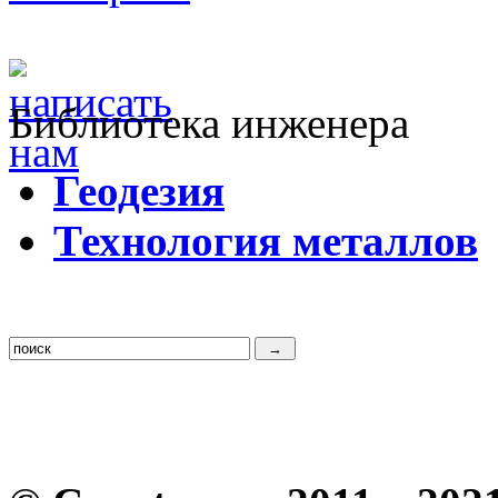
Библиотека инженера
Г
еодезия
Т
ехнология металлов