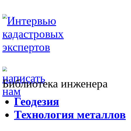
Библиотека инженера
Г
еодезия
Т
ехнология металлов