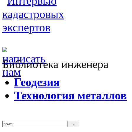
Библиотека инженера
Г
еодезия
Т
ехнология металлов