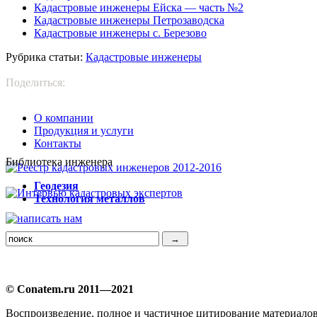
Кадастровые инженеры Ейска — часть №2
Кадастровые инженеры Петрозаводска
Кадастровые инженеры с. Березово
Рубрика статьи:
Кадастровые инженеры
Поделиться:
О компании
Продукция и услуги
Контакты
Библиотека инженера
Г
еодезия
Т
ехнология металлов
© Conatem.ru 2011—2021
Воспроизведение, полное и частичное цитирование материало