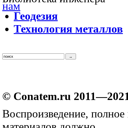
Г
еодезия
Т
ехнология металлов
© Conatem.ru 2011—202
Воспроизведение, полное
материалов должно