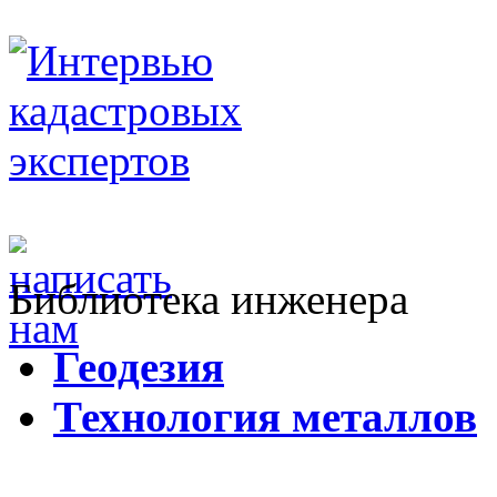
Библиотека инженера
Г
еодезия
Т
ехнология металлов