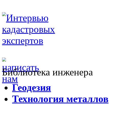
Библиотека инженера
Г
еодезия
Т
ехнология металлов