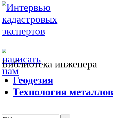
Библиотека инженера
Г
еодезия
Т
ехнология металлов