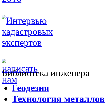
Библиотека инженера
Г
еодезия
Т
ехнология металлов