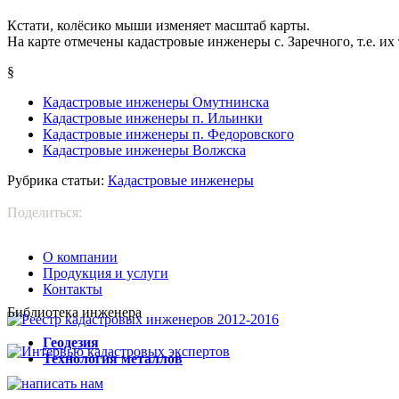
Кстати, колёсико мыши изменяет масштаб карты.
На карте отмечены кадастровые инженеры с. Заречного, т.е. и
§
Кадастровые инженеры Омутнинска
Кадастровые инженеры п. Ильинки
Кадастровые инженеры п. Федоровского
Кадастровые инженеры Волжска
Рубрика статьи:
Кадастровые инженеры
Поделиться:
О компании
Продукция и услуги
Контакты
Библиотека инженера
Г
еодезия
Т
ехнология металлов