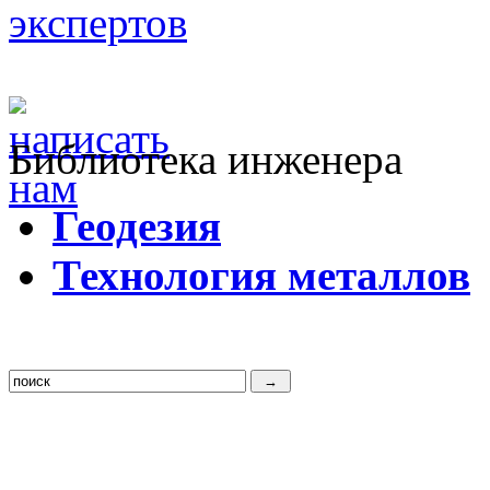
Библиотека инженера
Г
еодезия
Т
ехнология металлов