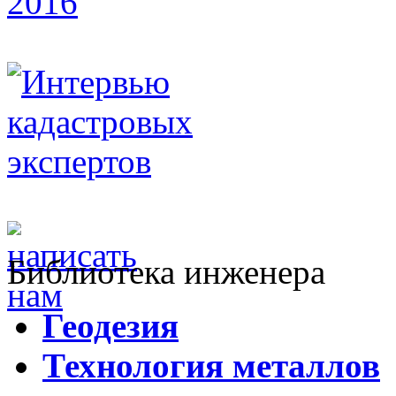
Библиотека инженера
Г
еодезия
Т
ехнология металлов