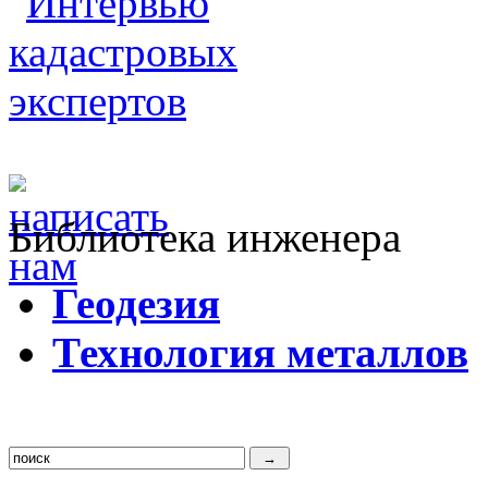
Библиотека инженера
Г
еодезия
Т
ехнология металлов