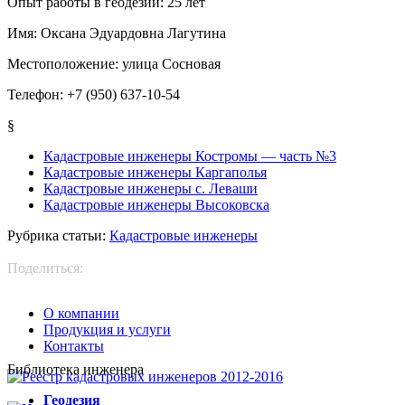
Опыт работы в геодезии:
25 лет
Имя:
Оксана Эдуардовна Лагутина
Местоположение:
улица Сосновая
Телефон:
+7 (950) 637-10-54
§
Кадастровые инженеры Костромы — часть №3
Кадастровые инженеры Каргаполья
Кадастровые инженеры с. Леваши
Кадастровые инженеры Высоковска
Рубрика статьи:
Кадастровые инженеры
Поделиться:
О компании
Продукция и услуги
Контакты
Библиотека инженера
Г
еодезия