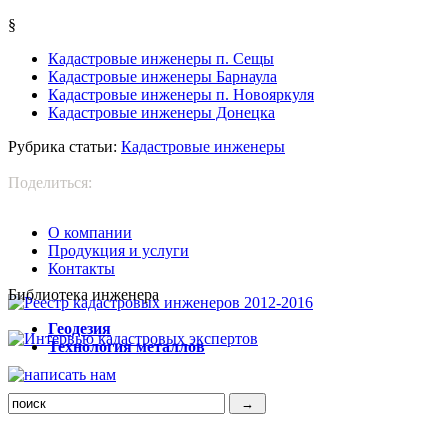
§
Кадастровые инженеры п. Сещы
Кадастровые инженеры Барнаула
Кадастровые инженеры п. Новояркуля
Кадастровые инженеры Донецка
Рубрика статьи:
Кадастровые инженеры
Поделиться:
О компании
Продукция и услуги
Контакты
Библиотека инженера
Г
еодезия
Т
ехнология металлов