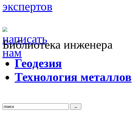
Библиотека инженера
Г
еодезия
Т
ехнология металлов