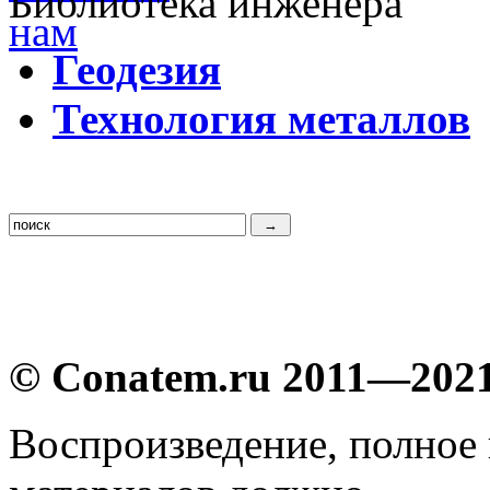
Библиотека инженера
Г
еодезия
Т
ехнология металлов
© Conatem.ru 2011—202
Воспроизведение, полное