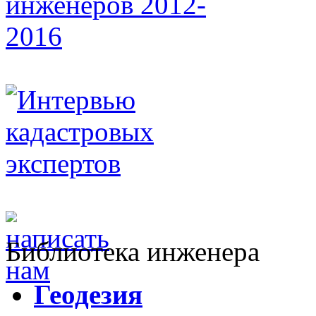
Библиотека инженера
Г
еодезия