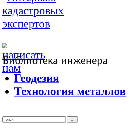
Библиотека инженера
Г
еодезия
Т
ехнология металлов